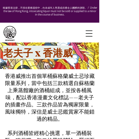
根據香港法律，不得在業務過程中，向未成年人售賣或供應令人醺醉的酒類。 /
Under
the law of Hong Kong, intoxicating liquor must not be sold or supplied to a minor
in the course of business.
老夫子 x 香港威
香港威推出首個單桶蘇格蘭威士忌珍藏
限量系列，當中包括三款精選自蘇格蘭
上乘蒸餾廠的酒桶組成，並按各桶風
味，配以香港漫畫文化標誌——老夫子
的插畫作品。三款作品皆為獨家限量，
風味獨特，深信是威士忌鑑賞家不能錯
過的精品。
系列酒桶皆經精心挑選，單一酒桶裝