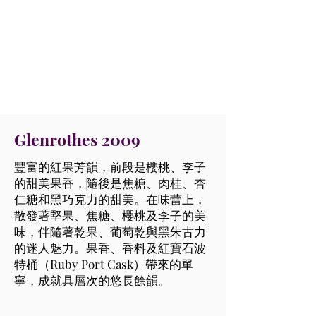
Glenrothes 2009
豐富的紅果芳韻，前段是櫻桃、李子
的甜美果香，隨後是焦糖、肉桂、杏
仁糖和黑巧克力的甜美。在味蕾上，
散發著堅果、焦糖、櫻桃及李子的美
味，伴隨著乾果、葡萄乾與黑朱古力
的迷人魅力。果香、香料及紅寶石波
特桶（Ruby Port Cask）帶來的單
寧，成就具層次的悠長餘韻。