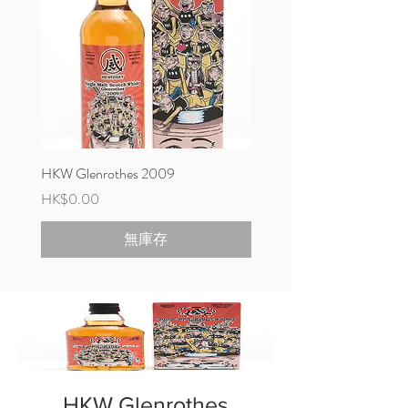
HKW Glenrothes 2009
HKW Bowmore 1997
價格
價格
HK$0.00
HK$11,800.00
無庫存
HKW Glenrothes