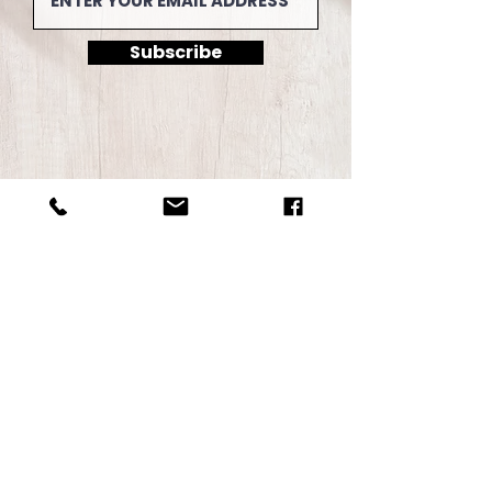
Subscribe
info@thehongkongwhisky.com
PRIVACY POLICY