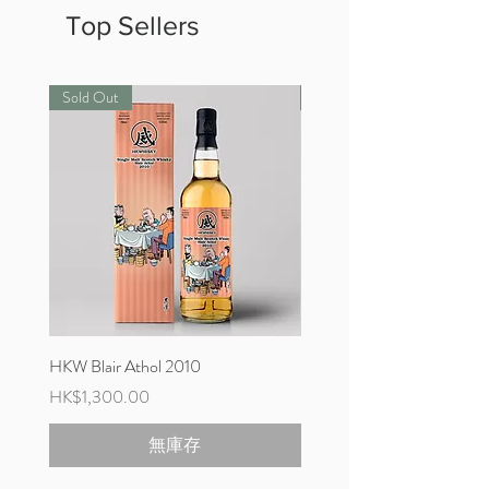
Top Sellers
Sold Out
New Arrival
HKW Blair Athol 2010
HKW Glen Elgin 2010
價格
價格
HK$1,300.00
HK$1,100.00
無庫存