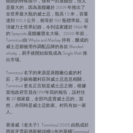
開始的時候很小，僅有一對蒸餾壺，但又
是最大的，因為蒸餾廠於 2009 年推出了
全世界最大瓶的威士忌，瓶高 1.5 米，容量
達到 105.3 公升，相等於 150 瓶標準裝。這
項健力士世界紀錄，令到這家建於 1964 年
的 Speyside 蒸餾廠聲名大噪。2000 年前，
Tomintoul由 Whyte and Mackay 持有，釀成的
威士忌都被用作調配品牌的各款 Blended
whisky，易手後開始裝瓶成為 Single Malt 推
出市場。
Tomintoul 名字的來源是蒸餾廠位處的村
莊，不少蘇格蘭村莊與威士忌息息相關，
Tomintoul 更名正言順是威士忌之鄉，根據
當地政府官員在1797年寫的報告，該村住
有 37 個家庭，全部均是賣威士忌的，當
然，亦同時是威士忌飲家。村民有如一家
人。
香港威《老夫子》Tomintoul 2005 由熟成於
西班牙雪莉酒新豬頭桶16年的單桶Tomintoul