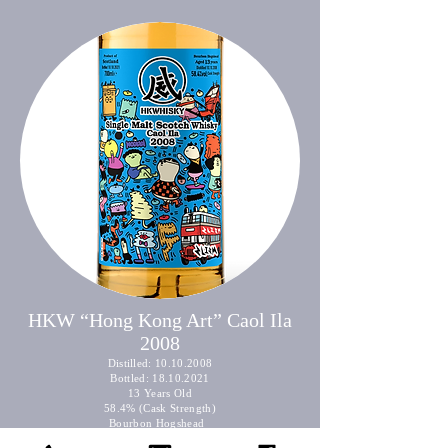
HKW “Hong Kong Art” Caol Ila
2008
Distilled:
10.10.2008
Bottled:
18.10.2021
13 Years Old
58.4% (Cask Strength)
Bourbon Hogshead
300 Bottles