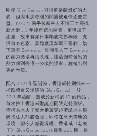
即使 Glen Garioch 可得蘇格蘭最好的大
麥，但因水源乾涸的問題被迫停產並賣
盤。1970 年易手後新主人不惜工本尋找
新水源，3 年後奇蹟地重開，更增加了
產量，故事有如日本勵志電影橋段，充
滿傳奇色彩。蒸餾廠現隸屬三得利，旗
下還有 Bowmore。集團引入了 Bowmore
的熱力循環再用系統，讓蒸餾時發出的
熱力傳到旁邊一公頃的溫室，種植出甜
美的番茄。
配合 2021 年聖誕節，香港威特別找來一
桶既傳奇又溫暖的 Glen Garioch，於
2011 年蒸餾，熟成於新桶的 10 歲精品，
首次推出香港威聖誕期間限定特別版。
酒標為老夫子和大番薯穿起聖誕老人服
飾抱住大熊貓合照，即使在冰天雪地的
環境，卻令人感覺溫暖。香港威《老夫
子》Glen Garioch 2011 僅得 220 瓶，是