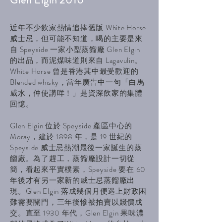
Glen Elgin 2010
近年不少飲家熱情追捧舊版 White Horse
威士忌，但可能不知道，喝的主要是來
自 Speyside 一家小型蒸餾廠 Glen Elgin
的出品，而泥煤味道則來自 Lagavulin。
White Horse 曾是香港其中最受歡迎的
Blended whisky，當年廣告中一句「白馬
威水，仲使講咩！」是資深飲家的集體
回憶。
Glen Elgin 位於 Speyside 產區中心的
Moray，建於 1898 年，是 19 世紀的
Speyside 威士忌熱潮最後一家誕生的蒸
餾廠。為了趕工，蒸餾廠設計一切從
簡，看起來平實樸素，Speyside 要在 60
年後才有另一家新的威士忌蒸餾廠出
現。Glen Elgin 落成幾個月便遇上財政困
難需要關門，三年後慘被拍賣以賤價成
交。直至 1930 年代，Glen Elgin 果味濃