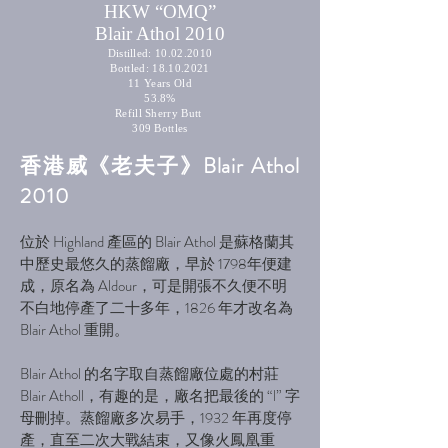
HKW “OMQ”
Blair Athol 2010
Distilled:
10.02.2010
Bottled:
18.10.2021
11 Years Old
53.8%
Refill Sherry Butt
309 Bottles
香港威《老夫子》Blair Athol
2010
位於 Highland 產區的 Blair Athol 是蘇格蘭其
中歷史最悠久的蒸餾廠，早於 1798年便建
成，原名為 Aldour，可是開張不久便不明
不白地停產了二十多年，1826 年才改名為
Blair Athol 重開。
Blair Athol 的名字取自蒸餾廠位處的村莊
Blair Atholl，有趣的是，廠名把最後的 “l” 字
母刪掉。蒸餾廠多次易手，1932 年再度停
產，直至二次大戰結束，又像火鳳凰重