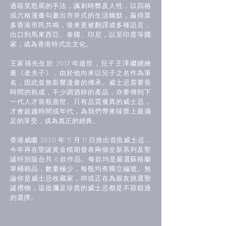
過嘻笑怒罵的手法，諷刺時弊及人性，以四格
或六格漫畫勾畫出市井式的生活幽默，贏得眾
多香港市民共鳴，後來更被翻譯成多種語言，
出口到馬來西亞、泰國、印尼，以至印度等國
家，成為香港特式次文化。
王家禧先生於 2017 年逝世，兒子王澤繼續繪
畫《老夫子》，由於他向來以兒子之名作為筆
名，因此並無影響漫畫的傳承。威士忌需要長
時間的熟成，不少調酒師的產品，亦要傳到下
一代人才裝瓶面世。只有品質優異的威士忌，
才會超越時間或年代，為我們帶來味蕾上最滿
足的享受，成為真正的經典。
香港威繼 2020 年 11 月 11 日推出首批威士忌，
今年再在聖誕黃金檔期發表兩個全新系列及聖
誕特別版合共 6 款作品。每款均是嚴選蘇格蘭
單桶精品，數量極少，每瓶均有獨立編號。無
論你是威士忌收藏家，抑或正在為親友挑選聖
誕禮物，這批彌足珍貴的威士忌都是不容錯過
的選擇。