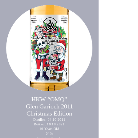
HKW “OMQ”
Glen Garioch 2011
Christmas Edition
Distilled:
04.10.2011
Bottled:
18.10.2021
10 Years Old
54%