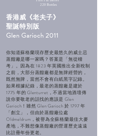
First Fill Barrel
220 Bottles
香港威《老夫子》
聖誕特別版
Glen Garioch 2011
你知道蘇格蘭現存歷史最悠久的威士忌
蒸餾廠是哪一家嗎？答案是「無從稽
考」。因為在 1823 年英國推出全新稅制
之前，大部分蒸餾廠都是無牌經營的，
既然無牌，當然不會有白紙黑字記錄。
如果根據紀錄，最老的蒸餾廠是建於
1775 年的 Glenturret，不過當地酒壇傳
說你要敬老的話找的應該是 Glen
Garioch！雖然 Glen Garioch 於 1797 年
「創立」，但由於蒸餾廠位處
Oldmeldrum，被譽為全蘇格蘭最佳大麥
產地，不難想像蒸餾廠的營運歷史遠遠
比註冊年份更老。