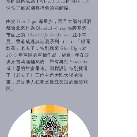
郁的風格成為了White Horse 的台柱，才
保住了這家別具特色的蒸餾廠。
由於 Glen Elgin 產量少，而且大部分成酒
都會拿來作為 Blended whisky 品牌基酒，
市面上的 Glen Elgin Single malt 並不常
見。香港威經典港漫系列 （二） 「得閒
飲茶」老夫子，特別找來 Glen Elgin 於
2010 年蒸餾的單桶作品，經過11年在西
班牙雪莉酒桶熟成，帶有典型 Speyside
威士忌的甜蜜果味。酒標設計特別挑選
了《老夫子》三位主角大吃大喝的漫
畫，是香港人在餐桌建立友誼的最佳寫
照。