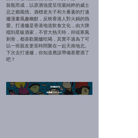
裝瓶而成，以原酒強度呈現最純粹的威士
忌之鄉風情。酒標老夫子和大番薯的打邊
爐漫畫風趣幽默，反映香港人對火鍋的熱
愛。打邊爐是香港地道飲食文化，由大牌
檔到星級酒家，不管大熱天時，抑或寒風
刺骨，都喜歡圍爐吃喝，其實不過為了可
以一班親友更長時間聚在一起天南地北。
下次去打邊爐，你知道應該帶備甚麼酒了
吧？
香港藝系列
（一）：
林雅儀 Zoie Lam