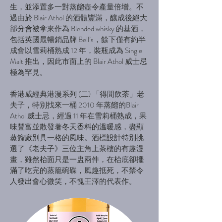
生，並添置多一對蒸餾壺令產量倍增。不
過由於 Blair Athol 的酒體豐滿，釀成後絕大
部分會被拿來作為 Blended whisky 的基酒，
包括英國最暢銷品牌 Bell’s，餘下僅有約半
成會以雪莉桶熟成 12 年，裝瓶成為 Single
Malt 推出，因此市面上的 Blair Athol 威士忌
極為罕見。
香港威經典港漫系列 (二) 「得閒飲茶」老
夫子，特別找來一桶 2010 年蒸餾的Blair
Athol 威士忌，經過 11 年在雪莉桶熟成，果
味豐富並散發著冬天香料的溫暖感，盡顯
蒸餾廠別具一格的風味。酒標設計特別挑
選了《老夫子》三位主角上茶樓的有趣漫
畫，雖然枱面只是一盅兩件，在枱底卻擺
滿了吃完的蒸籠碗碟，風趣抵死，不禁令
人發出會心微笑，不愧王澤的代表作。