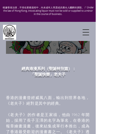
根據香港法律，不得在業務過程中，向未成年人售賣或供應令人醺醉的酒類。 /
Under
the law of Hong Kong, intoxicating liquor must not be sold or supplied to a minor
in the course of business.
經典港漫系列（聖誕特別篇）：
「聖誕快樂」老夫子
香港的漫畫曾經威風八面，輸出到世界各地，
《老夫子》絕對是其中的經典。
《老夫子》的作者是王家禧，他由 1962 年開
始，採用了長子王澤的名字為筆名，在香港的
報章繪畫漫畫，後來結集成單行本推出，成為
了香港最受歡迎的漫畫書之一。《老夫子》透