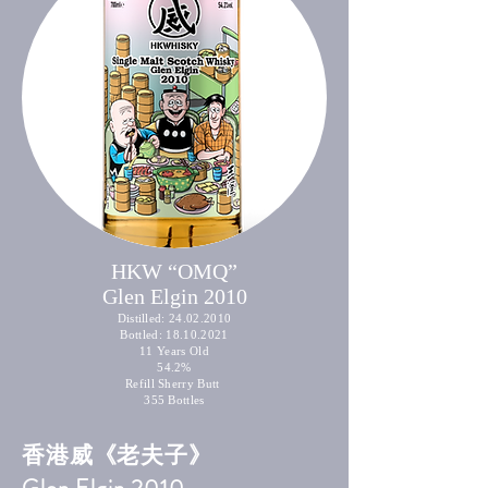
HKW “OMQ”
Glen Elgin 2010
Distilled:
24.02.2010
Bottled:
18.10.2021
11 Years Old
54.2%
Refill Sherry Butt
355 Bottles
香港威《老夫子》